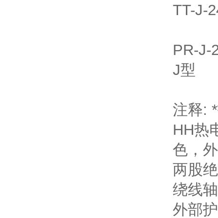
TT-J
PR-J
J型
注释:
HH热
色，外
两股绝
绕线轴
外部护