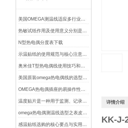
美国OMEGA测温线适应多行业需求
热敏试纸作用及使用意义分别是什么？
N型热电偶分度表下载
示温贴纸的使用规范与核心注意事项解读
奥米佳T型热电偶线使用技巧和选择方法
美国原装omega热电偶线的选型指标
OMEGA热电偶插座的易操作性探讨
温度贴片是一种用于监测、记录或指示温度变化的工具
详情介绍
omega热电偶测温线选型之表皮绝缘耐温
KK-J
感温贴纸选购的核心要点与实用建议