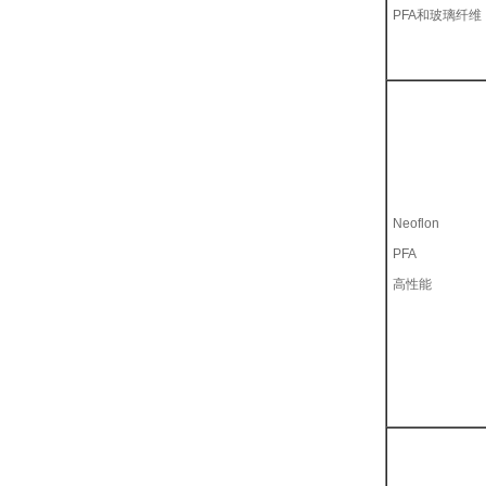
PFA和玻璃纤维
Neoflon
PFA
高性能