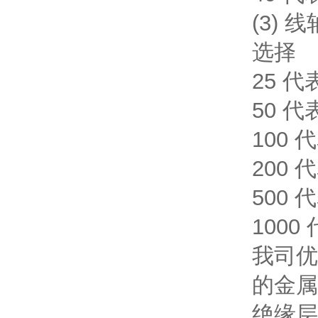
(3) 
选择
25 代
50 代
100 
200 
500 
1000
我司优
的金属
绝缘层