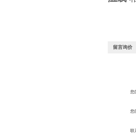
留言询价
您
您
联