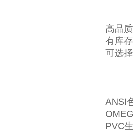
高品质
有库存
可选择
ANS
OME
PVC