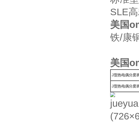
SLE高
美国o
铁/康
美国o
J型热电偶分度表
J型热电偶分度表