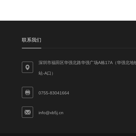
联系我们
深圳市福田区华强北路华强广场A栋17A（华强北地
站-A口）
0755-83041664
info@xb5j.cn