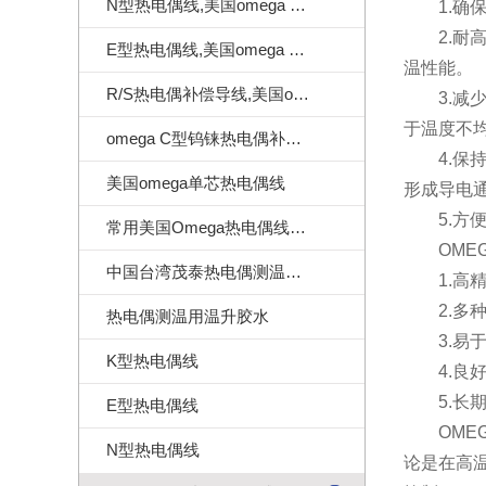
N型热电偶线,美国omega N型热电偶线
1.确保
2.耐高
E型热电偶线,美国omega E型热电偶线
温性能。
R/S热电偶补偿导线,美国omega热电偶补偿导线
3.减少
于温度不
omega C型钨铼热电偶补偿导线
4.保持
美国omega单芯热电偶线
形成导电
5.方便
常用美国Omega热电偶线订做样式
OMEG
中国台湾茂泰热电偶测温线|耐温260度
1.高精
2.多种
热电偶测温用温升胶水
3.易于
K型热电偶线
4.良好
5.长期
E型热电偶线
OMEG
N型热电偶线
论是在高