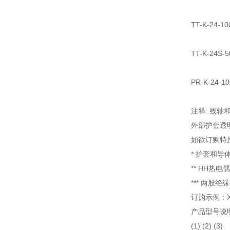
TT-K-24
TT-K-24
PR-K-24
注释: 线轴
外部护套透
如欲订购特
* 护套和
** HH
*** 两股
订购示例：XC
产品型号说
(1) (2) (3)