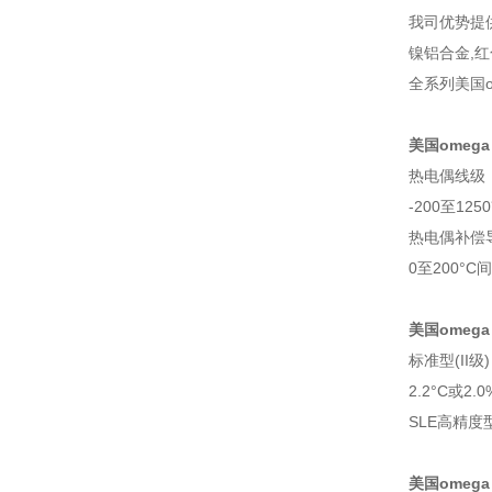
我司优势提供
镍铝合金,
全系列美国o
美国omeg
热电偶线级： 
-200至125
热电偶补偿导
0至200°C间
美国omeg
标准型(II级)
2.2°C或2
SLE高精度型(
美国omeg