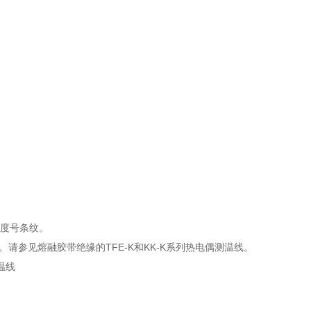
分度号条纹。
。请参见熔融胶带绝缘的TFE-K和KK-K系列热电偶测温线。
测温线