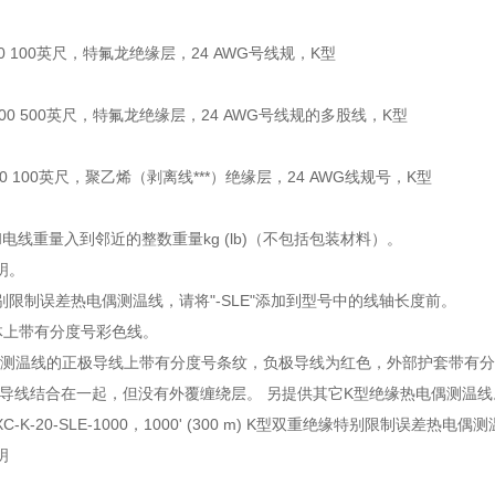
-100 100英尺，特氟龙绝缘层，24 AWG号线规，K型
S-500 500英尺，特氟龙绝缘层，24 AWG号线规的多股线，K型
-100 100英尺，聚乙烯（剥离线***）绝缘层，24 AWG线规号，K型
和电线重量入到邻近的整数重量kg (lb)（不包括包装材料）。
明。
别限制误差热电偶测温线，请将"-SLE"添加到型号中的线轴长度前。
导体上带有分度号彩色线。
热电偶测温线的正极导线上带有分度号条纹，负极导线为红色，外部护套带有
绝缘导线结合在一起，但没有外覆缠绕层。 另提供其它K型绝缘热电偶测温线
-K-20-SLE-1000，1000' (300 m) K型双重绝缘特别限制误差热电偶
明