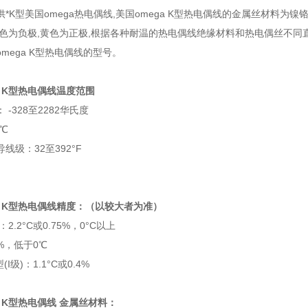
*K型美国omega热电偶线,美国omega K型热电偶线的金属丝材料为镍铬
红色为负极,黄色为正极,根据各种耐温的热电偶线绝缘材料和热电偶丝不同
mega K型热电偶线的型号。
a K型热电偶线
温度范围
-328至2282华氏度
0℃
线级：32至392°F
a K型热电偶线
精度：（以较大者为准）
：2.2°C或0.75%，0°C以上
.0%，低于0℃
I级)：1.1°C或0.4%
a K型热电偶线 金属丝材料：