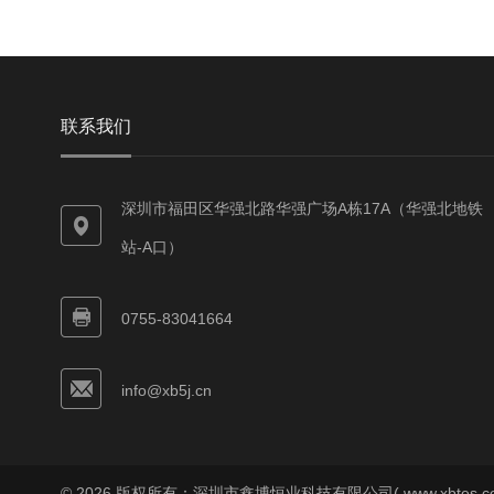
联系我们
深圳市福田区华强北路华强广场A栋17A（华强北地铁
站-A口）
0755-83041664
info@xb5j.cn
© 2026 版权所有：深圳市鑫博恒业科技有限公司( www.xbtes.