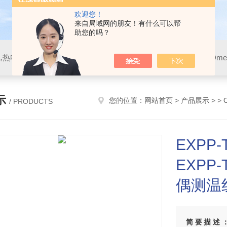
欢迎您！
来自局域网的朋友！有什么可以帮
助您的吗？
示
您的位置：
网站首页
>
产品展示
> >
/ PRODUCTS
EXPP
EXPP
偶测温
简要描述