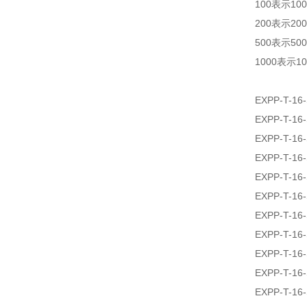
100表示10
200表示20
500表示50
1000表示1
EXPP-T-16-
EXPP-T-16
EXPP-T-16-
EXPP-T-16-
EXPP-T-16
EXPP-T-16
EXPP-T-16-
EXPP-T-16-
EXPP-T-16-
EXPP-T-16
EXPP-T-16