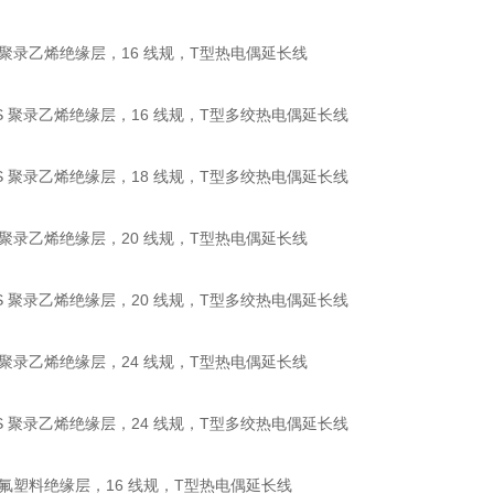
-16 聚录乙烯绝缘层，16 线规，T型热电偶延长线
-16S 聚录乙烯绝缘层，16 线规，T型多绞热电偶延长线
-18S 聚录乙烯绝缘层，18 线规，T型多绞热电偶延长线
-20 聚录乙烯绝缘层，20 线规，T型热电偶延长线
-20S 聚录乙烯绝缘层，20 线规，T型多绞热电偶延长线
-24 聚录乙烯绝缘层，24 线规，T型热电偶延长线
-24S 聚录乙烯绝缘层，24 线规，T型多绞热电偶延长线
-16 氟塑料绝缘层，16 线规，T型热电偶延长线