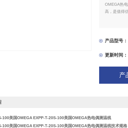
OMEGA
高，是值得信
产品型号：
更新时间：
产
绍
0S-100美国OMEGA EXPP-T-20S-100美国OMEGA热电偶测温线
0S-100美国OMEGA EXPP-T-20S-100美国OMEGA热电偶测温线
技术规格