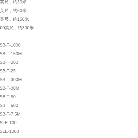
0英尺，约30米
0英尺，约60米
0英尺，约150米
000英尺，约300米
SB-T-1000
-SB-T-150M
SB-T-200
SB-T-25
-SB-T-300M
-SB-T-30M
SB-T-50
SB-T-500
SB-T-7.5M
-SLE-100
-SLE-1000