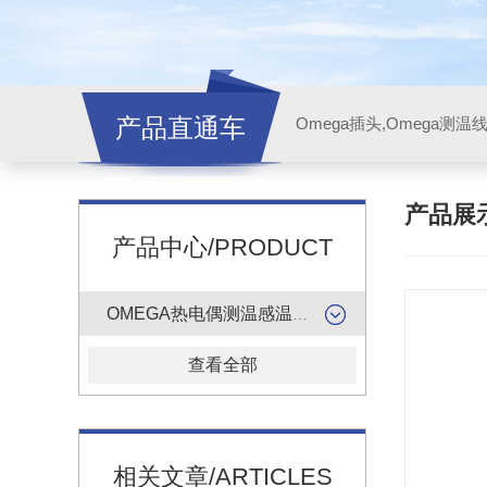
产品直通车
产品展
产品中心/PRODUCT
OMEGA热电偶测温感温升线
查看全部
相关文章/ARTICLES