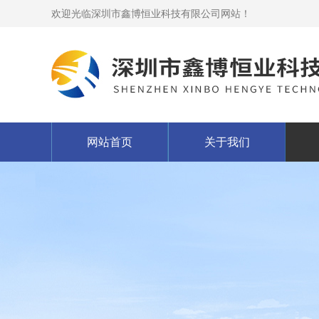
欢迎光临深圳市鑫博恒业科技有限公司网站！
网站首页
关于我们