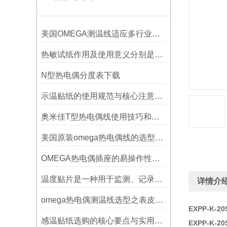
美国OMEGA测温线适应多行业需求
热敏试纸作用及使用意义分别是什么？
N型热电偶分度表下载
示温贴纸的使用规范与核心注意事项解读
奥米佳T型热电偶线使用技巧和选择方法
美国原装omega热电偶线的选型指标
OMEGA热电偶插座的易操作性探讨
温度贴片是一种用于监测、记录或指示温度变化的工具
详情介
omega热电偶测温线选型之表皮绝缘耐温
EXPP-K-
感温贴纸选购的核心要点与实用建议
EXPP-K-