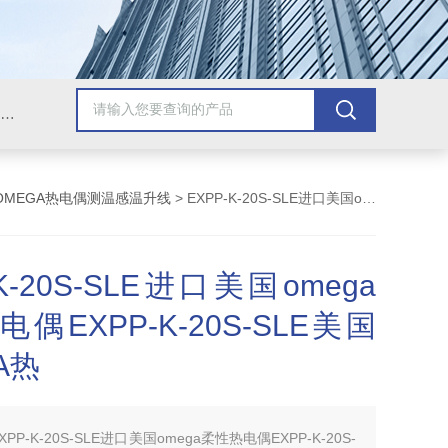
Omega插头,Omega测温线,热电偶测温线,热电偶线,铠装热电偶,热电偶连接器,热电偶插头,Omega热电偶线,T型热电偶线,TMC测温纸
OMEGA热电偶测温感温升线
> EXPP-K-20S-SLE进口美国omega柔性热电偶EXPP-K-20S-SLE美国OMEGA热
-K-20S-SLE进口美国omega
偶EXPP-K-20S-SLE美国
A热
XPP-K-20S-SLE进口美国omega柔性热电偶EXPP-K-20S-