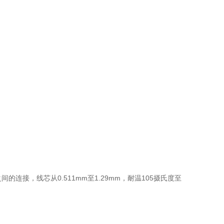
的连接，线芯从0.511mm至1.29mm，耐温105摄氏度至