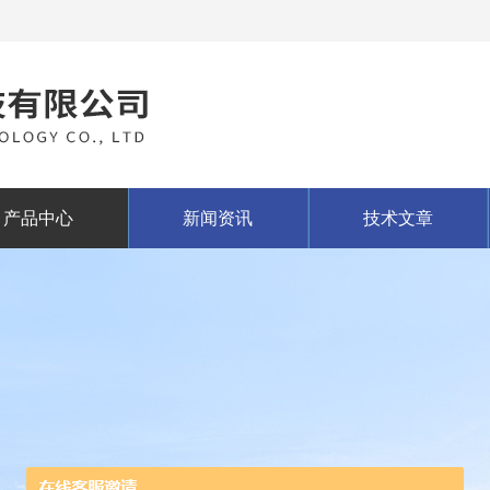
产品中心
新闻资讯
技术文章