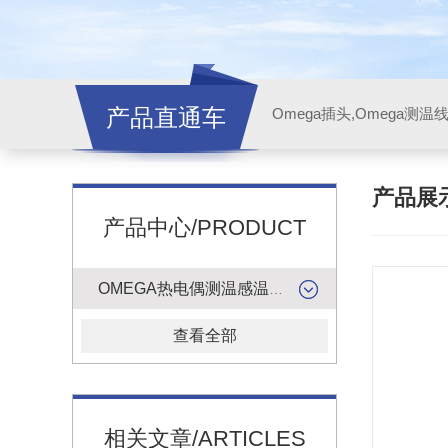
产品直通车
产品展
产品中心/PRODUCT
OMEGA热电偶测温感温升线
查看全部
相关文章/ARTICLES