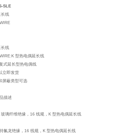
S-SLE
延长线
WIRE
延长线
_WIRE:K 型热电偶延长线
型复式延长型热电偶线
以立即发货
和屏蔽类型可选
产品描述
-16 玻璃纤维绝缘，16 线规，K 型热电偶延长线
16 特氟龙绝缘，16 线规，K 型热电偶延长线