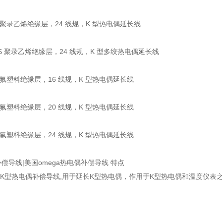
-24 聚录乙烯绝缘层，24 线规，K 型热电偶延长线
-24S 聚录乙烯绝缘层，24 线规，K 型多绞热电偶延长线
16 氟塑料绝缘层，16 线规，K 型热电偶延长线
20 氟塑料绝缘层，20 线规，K 型热电偶延长线
24 氟塑料绝缘层，24 线规，K 型热电偶延长线
偿导线|美国omega热电偶补偿导线 特点
a K型热电偶补偿导线,用于延长K型热电偶，作用于K型热电偶和温度仪表之间
。