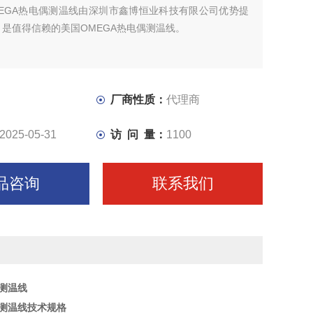
MEGA热电偶测温线由深圳市鑫博恒业科技有限公司优势提
是值得信赖的美国OMEGA热电偶测温线。
厂商性质：
代理商
2025-05-31
访 问 量：
1100
品咨询
联系我们
偶测温线
偶测温线
技术规格