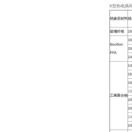
K型热电偶补
绝缘层材料
线
玻璃纤维
16
16
Neoflon
20
PFA
24
14
16
16
18
乙烯聚合物
20
20
24
24