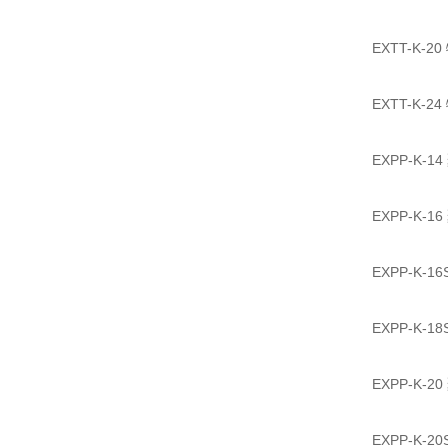
EXTT-K-
EXTT-K-
EXPP-K
EXPP-K
EXPP-K
EXPP-K
EXPP-K
EXPP-K