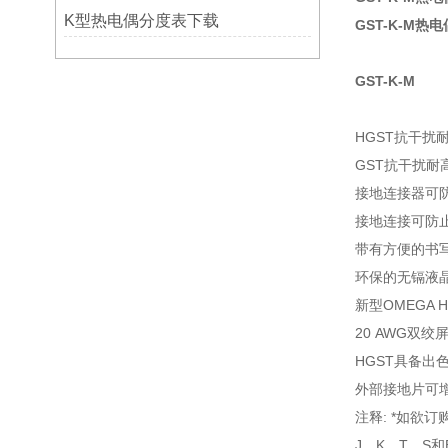
K型热电偶分度表下载
GST-K-M热
GST-K-M
HGST抗干扰耐高
GST抗干扰耐
接地连接器可
接地连接可防
带有方便的书
环保的无镉液
新型OMEGA
20 AWG双
HGST具备出
外部接地片可
注释: *如欲
J、K、T、S