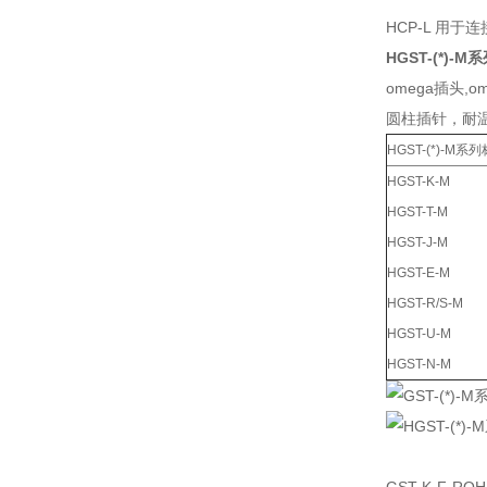
HCP-L 用
HGST-(*)
omega插头,
圆柱插针，耐温
HGST-(*)-
HGST-K-M
HGST-T-M
HGST-J-M
HGST-E-M
HGST-R/S-M
HGST-U-M
HGST-N-M