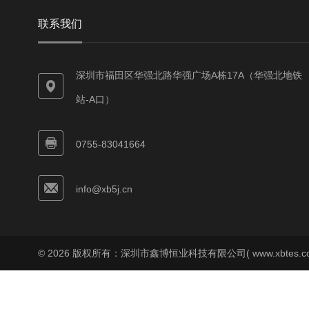
联系我们
深圳市福田区华强北路华强广场A栋17A（华强北地铁
站-A口）
0755-83041664
info@xb5j.cn
© 2026 版权所有：深圳市鑫博恒业科技有限公司( www.xbtes.