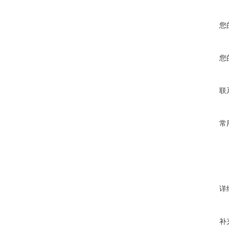
您
您
联
常
详
补