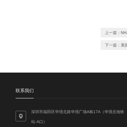
上一篇：
NH
下一篇：
美国
联系我们
深圳市福田区华强北路华强广场A栋17A（华强北地铁
站-A口）