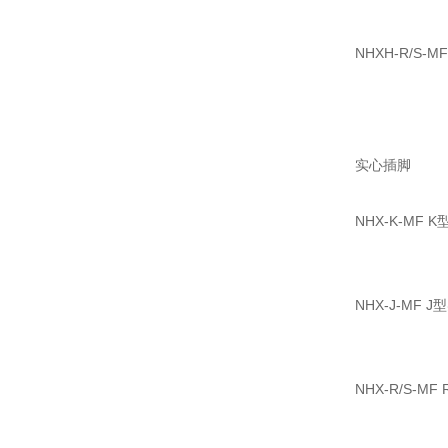
NHXH-R/S
实心插脚
NHX-K-MF
NHX-J-MF
NHX-R/S-