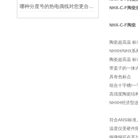
哪种分度号的热电偶线对您更合用?
NHX-C-F陶
NHX-C-F陶瓷
陶瓷超高温 标准尺
NHXH/NHX系
陶瓷超高温 标准尺
带盖子的一体
具有色标点
组合十字槽/一
高强度陶瓷结
NHXH经济
符合ANSI标
温度仅受硬件限制
铜康铜可在其39