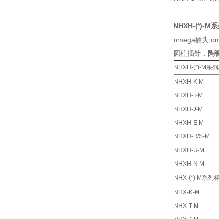
NHXH-(*)
omega插头,
圆柱插针，
陶
NHXH-(*)-
NHXH-K-M
NHXH-T-M
NHXH-J-M
NHXH-E-M
NHXH-R/S-M
NHXH-U-M
NHXH-N-M
NHX-(*)-M
NHX-K-M
NHX-T-M