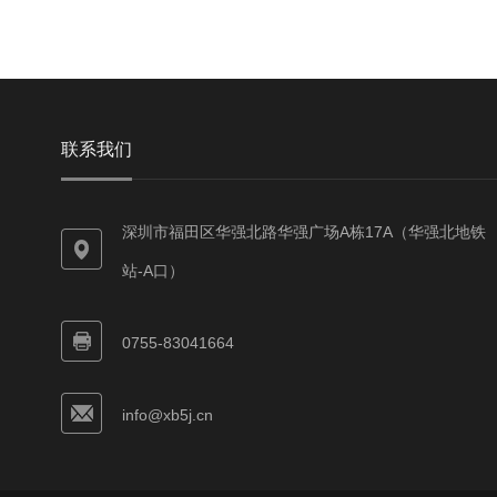
联系我们
深圳市福田区华强北路华强广场A栋17A（华强北地铁
站-A口）
0755-83041664
info@xb5j.cn