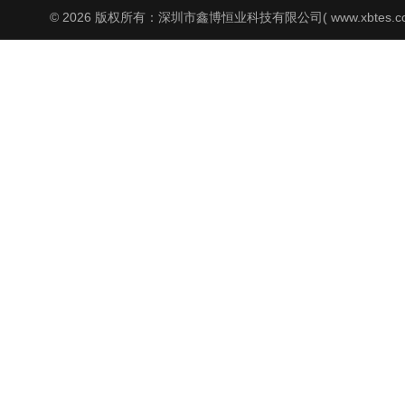
© 2026 版权所有：深圳市鑫博恒业科技有限公司( www.xbtes.