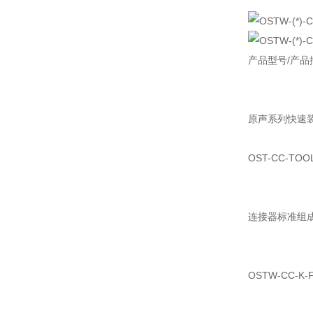
产品型号/产品
原声系列快速
OST-CC-T
连接器标准组
OSTW-CC