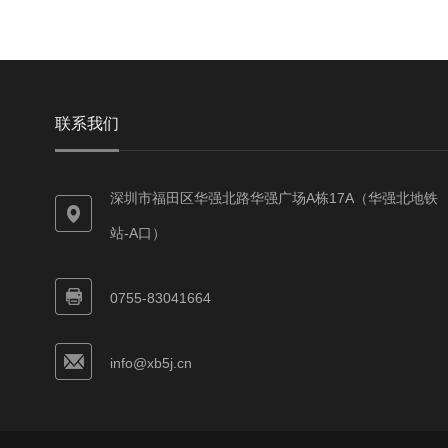
联系我们
深圳市福田区华强北路华强广场A栋17A（华强北地铁
站-A口）
0755-83041664
info@xb5j.cn