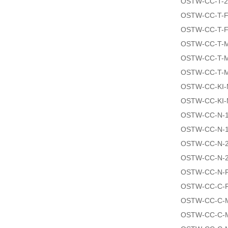
OSTW-CC-T-
OSTW-CC-T-
OSTW-CC-T-
OSTW-CC-T-
OSTW-CC-T-
OSTW-CC-T-
OSTW-CC-KI-
OSTW-CC-KI
OSTW-CC-N-
OSTW-CC-N-
OSTW-CC-N-
OSTW-CC-N-
OSTW-CC-N-
OSTW-CC-C-
OSTW-CC-C-
OSTW-CC-C-