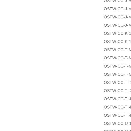
OSTW-CC-J-
OSTW-CC-J-
OSTW-CC-J-
OSTW-CC-J-
OSTW-CC-K-
OSTW-CC-K-
OSTW-CC-T-
OSTW-CC-T-
OSTW-CC-T-
OSTW-CC-T-
OSTW-CC-TI-
OSTW-CC-TI-
OSTW-CC-TI-
OSTW-CC-TI
OSTW-CC-TI
OSTW-CC-U-