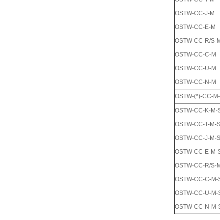
OSTW-CC-J-M
OSTW-CC-E-M
OSTW-CC-R/S-
OSTW-CC-C-M
OSTW-CC-U-M
OSTW-CC-N-M
OSTW-(*)-C
OSTW-CC-K-M-
OSTW-CC-T-M-
OSTW-CC-J-M-
OSTW-CC-E-M-
OSTW-CC-R/S-
OSTW-CC-C-M-
OSTW-CC-U-M-
OSTW-CC-N-M-