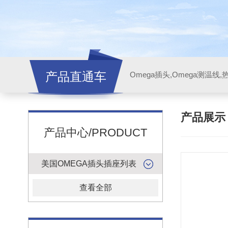
产品直通车
产品展
产品中心/PRODUCT
美国OMEGA插头插座列表
查看全部