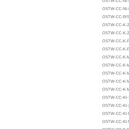
OSTW-CC-NI
OSTW-CC-NI
OSTW-CC-R/S
OSTW-CC-K-
OSTW-CC-K-
OSTW-CC-K-
OSTW-CC-K-
OSTW-CC-K-
OSTW-CC-K-
OSTW-CC-K-
OSTW-CC-K-
OSTW-CC-K-
OSTW-CC-KI-
OSTW-CC-KI-
OSTW-CC-KI-
OSTW-CC-KI