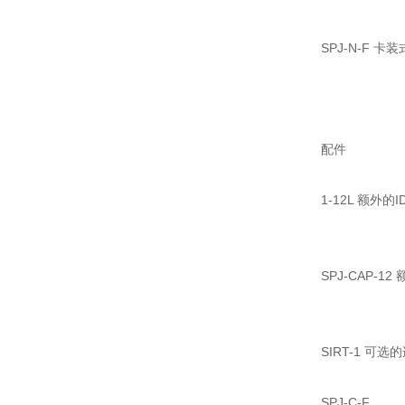
SPJ-N-F 
配件
1-12L 额外
SPJ-CAP-
SIRT-1 可
SPJ-C-F