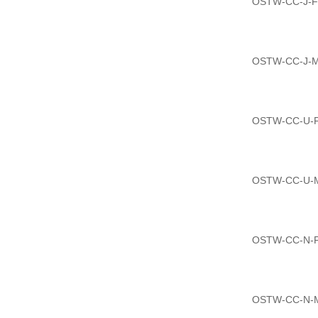
OSTW-CC
OSTW-CC
OSTW-CC
OSTW-CC
OSTW-CC
OSTW-CC