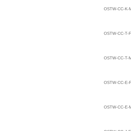
OSTW-CC
OSTW-CC
OSTW-CC
OSTW-CC
OSTW-CC