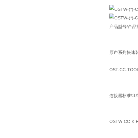
产品型号/产品
原声系列快速
OST-CC-T
连接器标准组
OSTW-CC