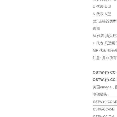
U 代表 U型
N 代表 N型
(2) 连接器类型
选择
M 代表 插头只
F 代表 只适
MF 代表 插头
注意: 并非
OSTW-(*)
OSTW-(*)-
美国omega，
电偶插头
OSTW-(*)-
OSTW-CC-K-M
OSTW-CC-T-M