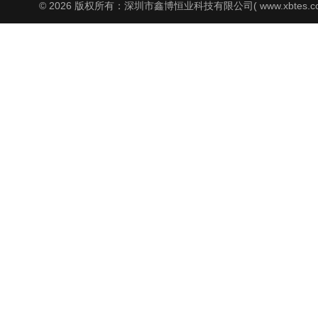
© 2026 版权所有：深圳市鑫博恒业科技有限公司( www.xbtes.