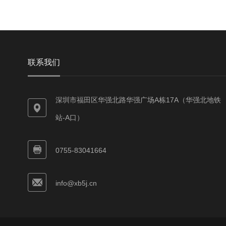
联系我们
深圳市福田区华强北路华强广场A栋17A（华强北地铁
站-A口）
0755-83041664
info@xb5j.cn