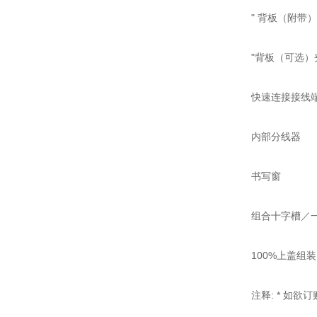
" 背板（附带
"背板（可选）夹，
快速连接接线
内部分线器
书写窗
组合十字槽／
100%上盖组装
注释: * 如