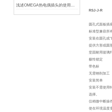
浅述OMEGA热电偶插头的使用意义
RSJ-J-R
圆孔式面板插座
标准型兼容所
安装在圆孔或"D
提供方形或圆
坚固耐用玻璃纤维
极性锁定
带色标
无需锉削加工
安装简单
安装不需使用
选择。
仅稍微中断操
使在环境温度