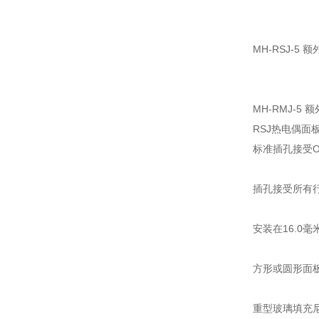
MH-RSJ-
MH-RMJ-
RSJ热电偶面
标准插孔接受O
插孔接受所有
安装在16.0毫
方形或圆形面
重型玻璃填充尼龙额