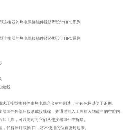
C型连接器的热电偶接触件经济型设计HPC系列
C型连接器的热电偶接触件经济型设计HPC系列
标
构
AWG绞线
 直插式压接型接触件由热电偶合金材料制造，带有色标以便于识别。
接器组件外部压接形成接线端，并通过插入工具插入到适当的空腔内。
拆卸工具，可以随时将它们从连接器组件中拆除。
塞，代替插针或插 口，将不使用的位置密封起来。