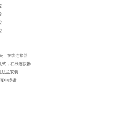
腔
腔
腔
腔
体
插头，在线连接器
插孔式，在线连接器
插孔法兰安装
 底壳电缆钳