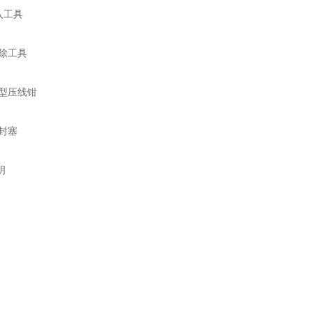
插入工具
移除工具
重型压线钳
密封塞
明