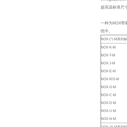
超高温标准尺
一种为NOX带
统中。
NOX-(*)-M系
NOX-K-M
NOX-T-M
NOX-J-M
NOX-E-M
NOX-R/S-M
NOX-G-M
NOX-C-M
NOX-D-M
NOX-U-M
NOX-N-M