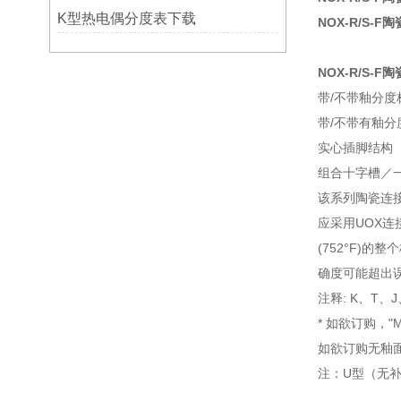
K型热电偶分度表下载
NOX-R/S-
NOX-R/S-F陶
带/不带釉分度标
带/不带有釉分度
实心插脚结构
组合十字槽／
该系列陶瓷连接
应采用UOX连接
(752°F)
确度可能超出
注释: K、T、
* 如欲订购，
如欲订购无釉面
注：U型（无补