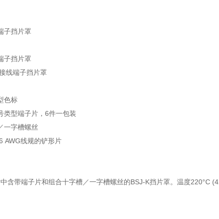
端子挡片罩
端子挡片罩
偶接线端子挡片罩
型色标
号类型端子片，6件一包装
／一字槽螺丝
16 AWG线规的铲形片
片中含带端子片和组合十字槽／一字槽螺丝的BSJ-K挡片罩。温度220°C (42