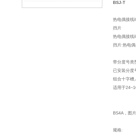
BSJ-T
热电偶接线
挡片
热电偶接线
挡片:热电
带分度号类
已安装分度
组合十字槽
适用于24~
BS4A，图
规格: