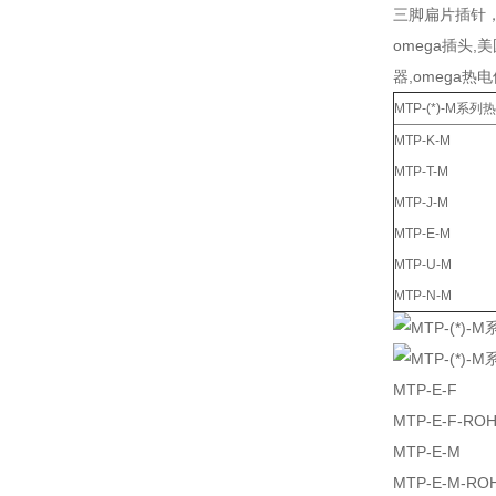
三脚扁片插针，耐
omega插头,
器,omega热
MTP-(*)-M系
MTP-K-M
MTP-T-M
MTP-J-M
MTP-E-M
MTP-U-M
MTP-N-M
MTP-E-F
MTP-E-F-RO
MTP-E-M
MTP-E-M-RO