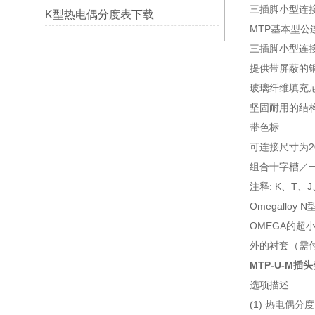
三插脚小型连接器玻
K型热电偶分度表下载
MTP基本型公
三插脚小型连接器玻
提供带屏蔽的
玻璃纤维填充尼龙，
坚固耐用的结
带色标
可连接尺寸为2
组合十字槽／
注释: K、T、
Omegallo
OMEGA的超小
外的衬套（需付
MTP-U-M插
选项描述
(1) 热电偶分