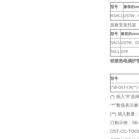
型号
兼容的o
RSACL
USTW、
面板安装托架
型号
兼容的om
SACL
USTW、O
TACL
OTP
铠装热电偶护
型号
(*)B-OST-CR(**)-
(*) 插入“B
“**”数值表
(**) 插入数量：
订购示例：SB-
OST-CC-TO