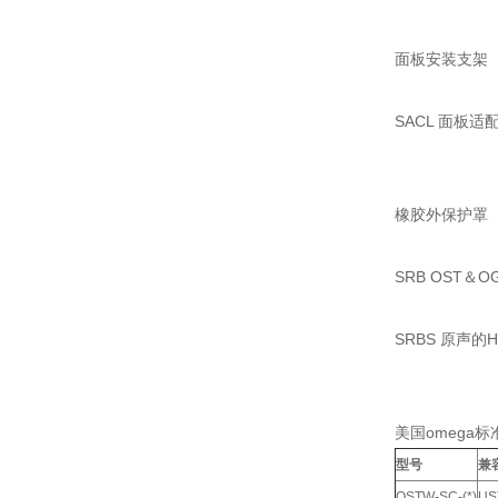
面板安装支架
SACL 面板适
橡胶外保护罩
SRB OST＆
SRBS 原声的
美国omega
型号
兼
OSTW-SC-(*)
U