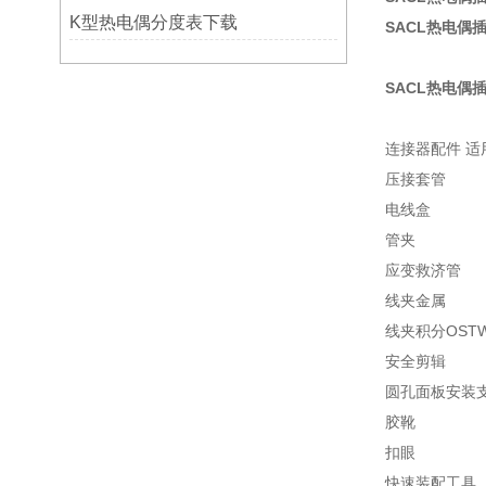
K型热电偶分度表下载
SACL热电偶
SACL热电偶
连接器配件 
压接套管
电线盒
管夹
应变救济管
线夹金属
线夹积分OSTW
安全剪辑
圆孔面板安装
胶靴
扣眼
快速装配工具