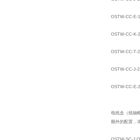
OSTW-CC-E
OSTW-CC-K
OSTW-CC-T
OSTW-CC-J
OSTW-CC-E
电线盒（线轴
额外的配置，
OSTW-SC-J