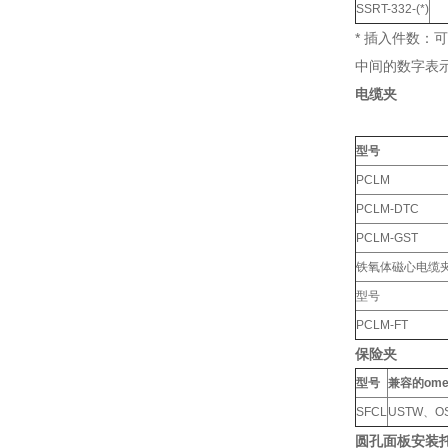
SSRT-332-(*)
* 插入件数：可
中间的数字表示管路
电缆夹
型号
PCLM
PCLM-DTC
PCLM-GST
铁氧体磁心电缆
型号
PCLM-FT
保险夹
型号
兼容的om
SFCL
USTW、O
圆孔面板安装