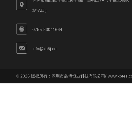
深圳市福田区华强北路华强广场A栋17A（华强北地铁
站-A口）
0755-83041664
info@xb5j.cn
© 2026 版权所有：深圳市鑫博恒业科技有限公司( www.xbtes.