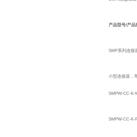
产品型号/产品
SMP系列连接
小型连接器，
SMPW-CC
SMPW-CC