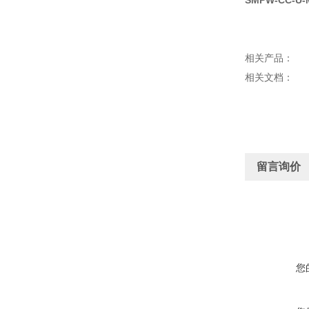
SMPW-CC-U-
相关产品：
相关文档：
留言询价
您