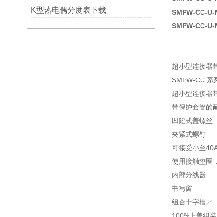
K型热电偶分度表下载
SMPW-CC-
SMPW-CC-U-
超小型连接器带一
SMPW-CC 系
超小型连接器带一
带保护套管的
凹陷式盖螺丝
夹紧式螺钉
可接受小至40A
使用接触垫圈，
内部分线器
书写窗
组合十字槽／
100%上盖组装