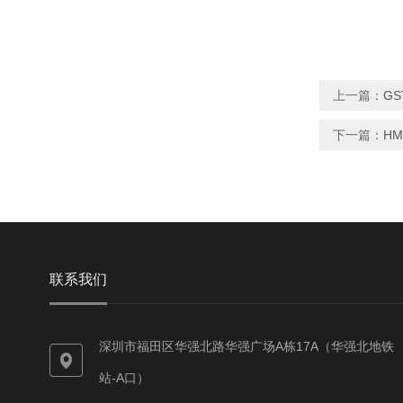
上一篇：
GS
下一篇：
H
联系我们
深圳市福田区华强北路华强广场A栋17A（华强北地铁
站-A口）