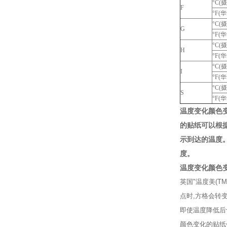
°C(
F
°F(
°C(
G
°F(
°C(
H
°F(
°C(
I
°F(
°C(
S
°F(
温度变化颜色
的贴纸可以根
示到达的温度
度。
温度变化颜色
英国"温度美(T
点时,方格会转变
即使温度降低后
颜色变化的贴纸