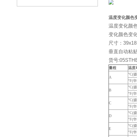
温度变化颜色
温度变化颜色
变化颜色变
尺寸：39x1
垂直自动粘
货号:05STH
量程
温度
°C(
A
°F(
°C(
B
°F(
°C(
C
°F(
°C(
D
°F(
°C(
E
°F(