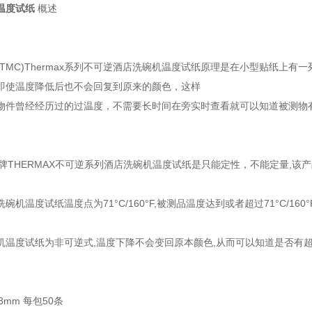
温度试纸
概述
(TMC)Thermax系列不可逆酒店洗碗机温度试纸原理是在小型贴纸上
即使温度降低后也不会回复到原来的颜色，这样
物件曾经经历过的过温度，不需要长时间在旁实时查看就可以知道被测物有否
。
品牌THERMAX不可逆系列酒店洗碗机温度试纸是只能定性，不能定量,该
碗机温度试纸温度点为71°C/160°F,被测品温度达到或者超过71°C/
机温度试纸为非可逆式,温度下降不会变回原本颜色,从而可以知道是否有
3mm 每包50条