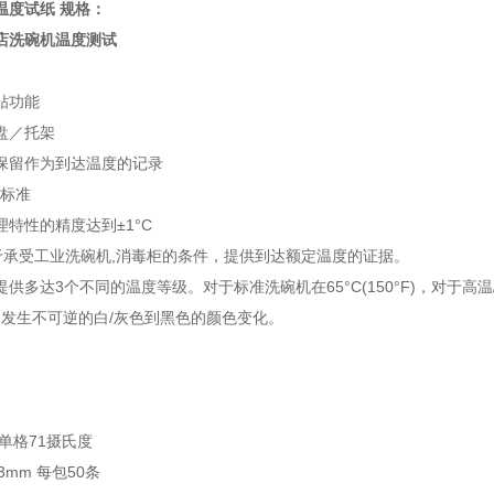
温度试纸 规格：
店洗碗机温度测试
贴功能
盘／托架
保留作为到达温度的记录
P标准
特性的精度达到±1°C
用于承受工业洗碗机,消毒柜的条件，提供到达额定温度的证据。
供多达3个不同的温度等级。对于标准洗碗机在65°C(150°F)，对于高温/化
)时，发生不可逆的白/灰色到黑色的颜色变化。
单格71摄氏度
3mm 每包50条