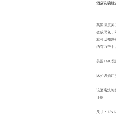
酒店洗碗机
英国温度美
变成黑色，
就可以知道
的有力帮手
英国TMC
比如该酒店洗
该酒店洗碗
证据
尺寸：12x1