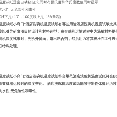
温度试纸垂直自动粘贴式,同时有摄氏度和华氏度数值同时显示
抗水性,无危险性和毒性
℃以下是±1℃，100度以上是±1%(量程)
温度试纸小窍门:酒店洗碗机温度试纸有哪些用途酒店洗碗机温度试纸尤其
度以引导研发项目的设计和材料选型；在存储和运输过程中为温敏材料提
碗机温度试纸时，先拆开背面，露出粘合剂，然后用力将其按压在工件表
它特殊处理。
度试纸小窍门:酒店洗碗机温度试纸符合规范酒店洗碗机温度试纸符合BS E
检查机器运转时的温度变化。 酒店洗碗机温度试纸能够得出物体曾经历过
抗水性,无危险性和毒性。