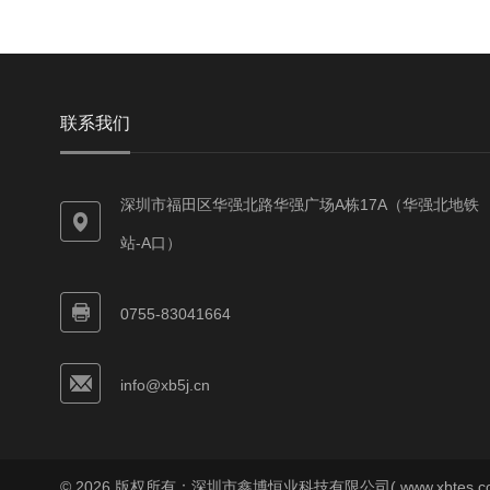
联系我们
深圳市福田区华强北路华强广场A栋17A（华强北地铁
站-A口）
0755-83041664
info@xb5j.cn
© 2026 版权所有：深圳市鑫博恒业科技有限公司( www.xbtes.