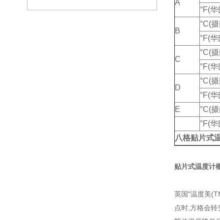
A
°F(
°C(
B
°F(
°C(
C
°F(
°C(
D
°F(
E
°C(
°F(
八格贴片式
贴片式温度计
英国"温度美(
点时,方格会转