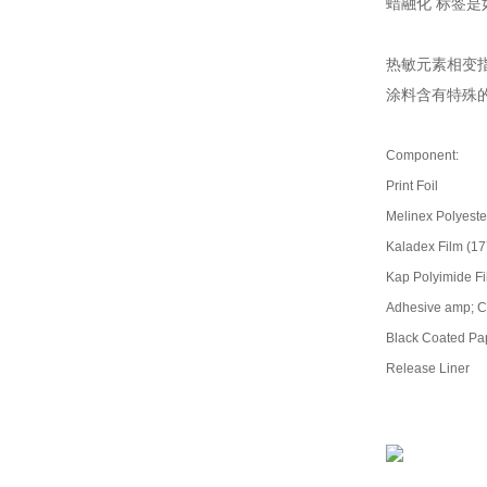
蜡融化 标签是
热敏元素相变
涂料含有特殊
Component:
Print Foil
Melinex Polyeste
Kaladex Film (17
Kap Polyimide F
Adhesive amp; Car
Black Coated Pa
Release Liner