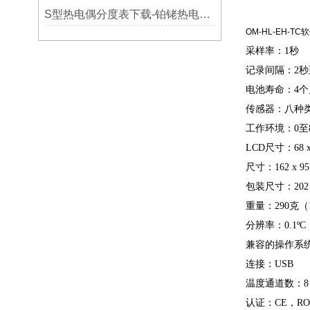
S型热电偶分度表下载-铂铑热电偶分度表
OM-HL-EH-T
采样率：1秒
记录间隔：2秒
电池寿命：4个月
传感器：八种类
工作环境：0至80
LCD尺寸：68 x 
尺寸：162 x 95 x
包装尺寸：202 x 1
重量：290克（
分辨率：0.1ºC
兼容的操作系统：W
连接：USB
温度通道数：8
认证：CE，R