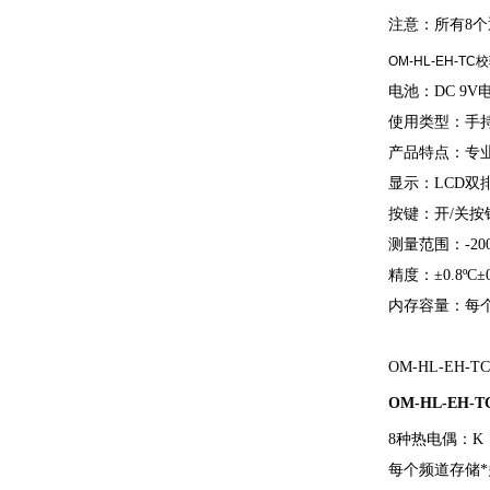
注意：所有8
OM-HL-EH-T
电池：DC 9V
使用类型：手
产品特点：专
显示：LCD双
按键：开/关按钮
测量范围：-200至
精度：±0.8ºC
内存容量：每个
OM-HL-EH-
OM-HL-EH
8种热电偶：K，
每个频道存储*多