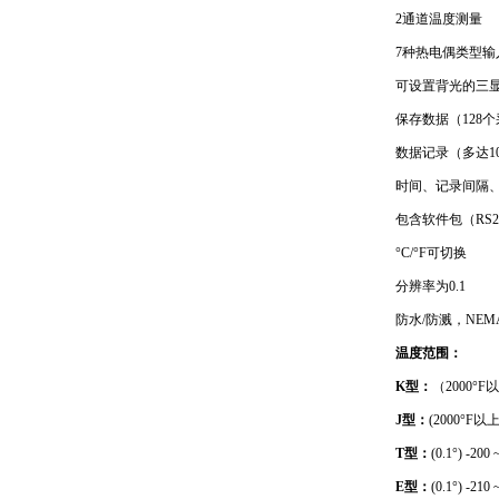
2通道温度测量
7种热电偶类型输
可设置背光的三
保存数据（128
数据记录（多达1
时间、记录间隔、
包含软件包（RS2
°C/°F可切换
分辨率为0.1
防水/防溅，NEMA
温度范围：
K型：
（2000°F以上
J型：
(2000°F以上为
T型：
(0.1°) -200
E型：
(0.1°) -210