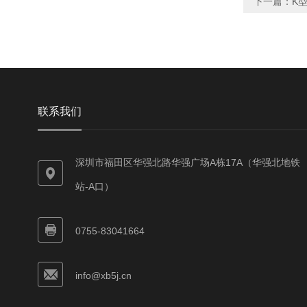
下一篇：
K型
联系我们
深圳市福田区华强北路华强广场A栋17A（华强北地铁
站-A口）
0755-83041664
info@xb5j.cn