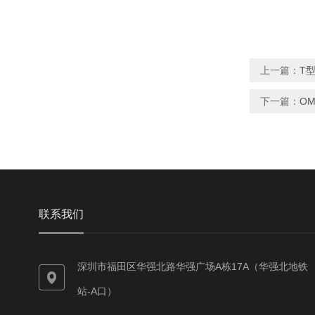
上一篇：
T型
下一篇：
OM
联系我们
深圳市福田区华强北路华强广场A栋17A（华强北地铁
站-A口）