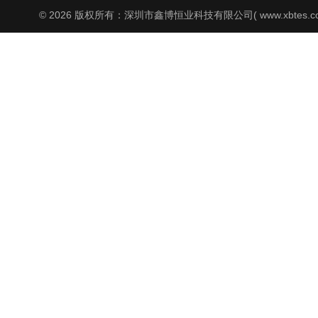
© 2026 版权所有：深圳市鑫博恒业科技有限公司( www.xbtes.