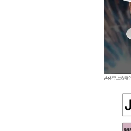
具体带上热电