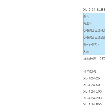
XL-J-24-SLE
型号
分度号
热电偶合金丝材
热电偶合金丝线规
整体外部尺寸
允差
线轴长度：25英
常用型号：
XL-J-24-25
XL-J-24-50
XL-J-24-100
XL-J-24-200
XL-J-24-500