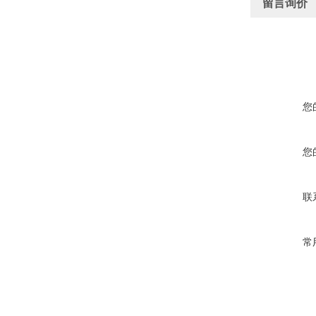
留言询价
您
您
联
常