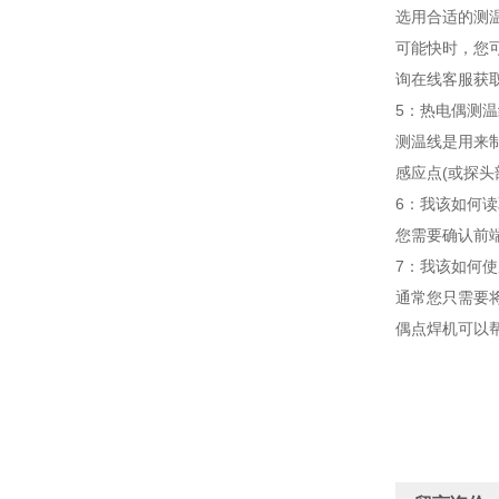
选用合适的测温
可能快时，您可
询在线客服获
5：热电偶测
测温线是用来
感应点(或探头
6：我该如何读
您需要确认前
7：我该如何使
通常您只需要将
偶点焊机可以