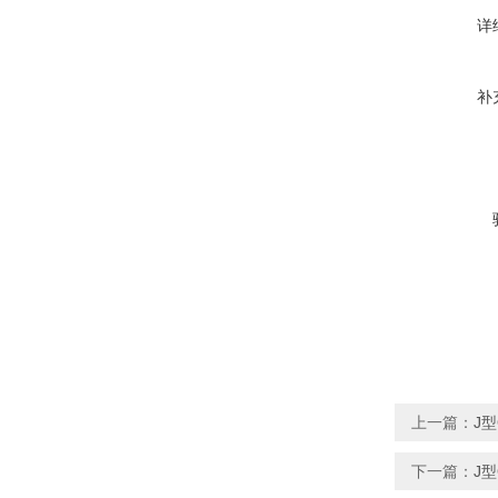
详
补
上一篇：
J型
下一篇：
J型