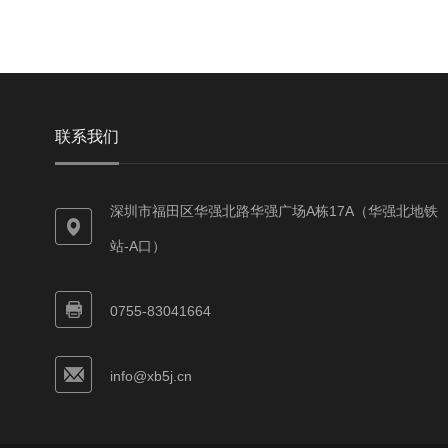
联系我们
深圳市福田区华强北路华强广场A栋17A（华强北地铁
站-A口）
0755-83041664
info@xb5j.cn