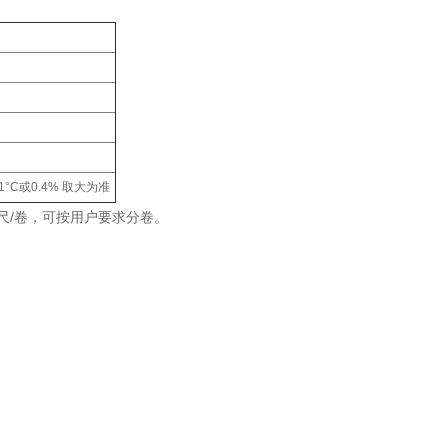
.1°C或0.4% 取大为准
0英尺/卷，可按用户要求分卷。