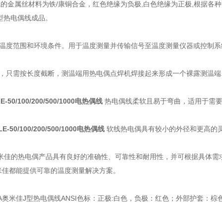
线的金属丝材料为铁/康铜合金，红色绝缘为负极,白色绝缘为正极,根据
 J型热电偶线成品。
温度范围和环境条件。用于温度测量并传输信号至温度测量仪器或控制系
，只需按长度截断，测温端用热电偶点焊机焊接起来形成一个裸露测温端
LE-50/100/200/500/1000电热偶线
热电偶线柔软且易于弯曲，适用于需
SLE-50/100/200/500/1000电热偶线
软线热电偶具有较小的外径和更高的
奥米佳的热电偶产品具有良好的准确性、可靠性和耐用性，并可根据具体需
奥米佳都能提供可靠的温度测量解决方案。
A奥米佳J型热电偶线ANSI色标：正极:白色，负极：红色；外部护套：棕