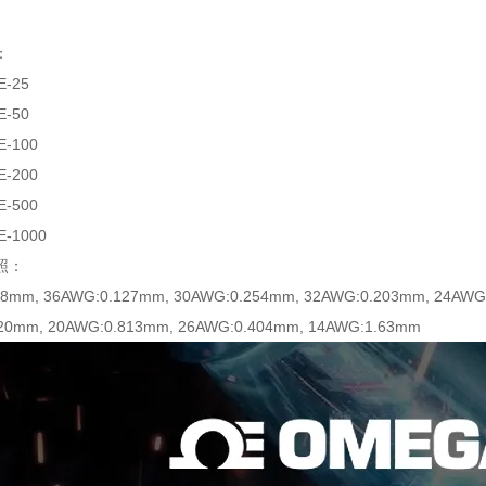
：
E-25
E-50
E-100
E-200
E-500
E-1000
照：
08mm, 36AWG:0.127mm, 30AWG:0.254mm, 32AWG:0.203mm, 24AWG
20mm, 20AWG:0.813mm, 26AWG:0.404mm, 14AWG:1.63mm