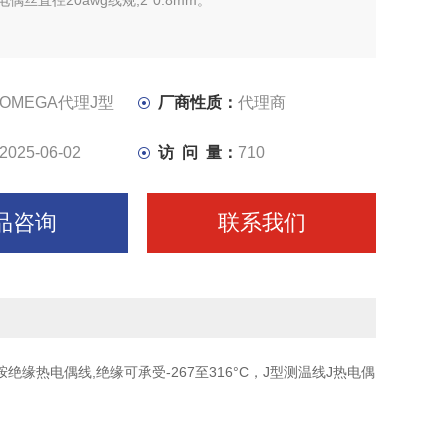
偶丝直径20awg线规,2*0.8mm。
OMEGA代理J型
厂商性质：
代理商
2025-06-02
访 问 量：
710
品咨询
联系我们
胺绝缘热电偶线,绝缘可承受-267至316°C，J型测温线J热电偶