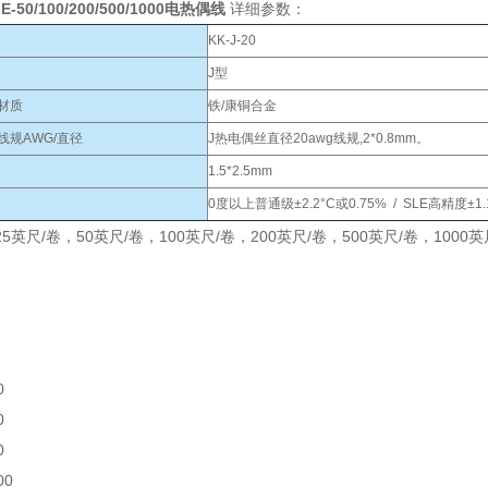
LE-50/100/200/500/1000电热偶线
详细参数：
KK-J-20
J型
材质
铁/康铜合金
线规AWG/直径
J热电偶丝直径20awg线规,2*0.8mm。
1.5*2.5mm
0度以上普通级±2.2°C或0.75% / SLE高精度±1
5英尺/卷，50英尺/卷，100英尺/卷，200英尺/卷，500英尺/卷，100
0
0
0
00