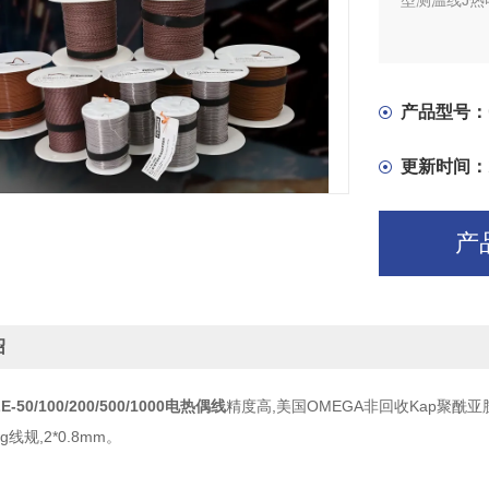
型测温线J热电
产品型号：
更新时间：
产
绍
LE-50/100/200/500/1000电热偶线
精度高,美国OMEGA非回收Kap聚酰亚
g线规,2*0.8mm。