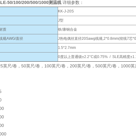
SLE-50/100/200/500/1000测温线
详细参数：
KK-J-20S
J型
材质
铁/康铜合金
线规AWG/直径
J热电偶丝直径20Sawg线规,2*0.8mm(绞线7芯*0
1.5*2.7mm
0度以上普通级±2.2°C或0.75% / SLE高精度±1
5英尺/卷，50英尺/卷，100英尺/卷，200英尺/卷，500英尺/卷，100
5
0
00
00
00
000