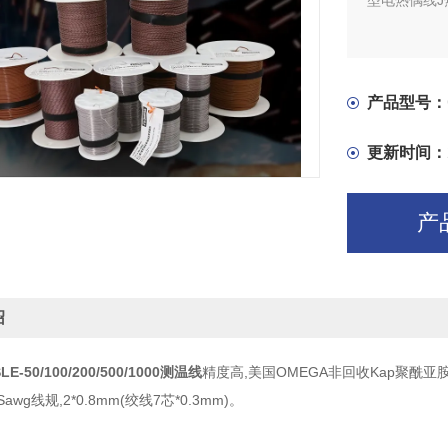
型电热偶线J热
产品型号：
更新时间：
产
绍
SLE-50/100/200/500/1000测温线
精度高,美国OMEGA非回收Kap聚酰亚胺
awg线规,2*0.8mm(绞线7芯*0.3mm)。