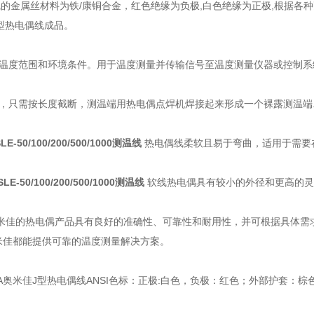
线的金属丝材料为铁/康铜合金，红色绝缘为负极,白色绝缘为正极,根据
 J型热电偶线成品。
温度范围和环境条件。用于温度测量并传输信号至温度测量仪器或控制系
，只需按长度截断，测温端用热电偶点焊机焊接起来形成一个裸露测温端
SLE-50/100/200/500/1000测温线
热电偶线柔软且易于弯曲，适用于需要
SLE-50/100/200/500/1000测温线
软线热电偶具有较小的外径和更高的灵
奥米佳的热电偶产品具有良好的准确性、可靠性和耐用性，并可根据具体需
奥米佳都能提供可靠的温度测量解决方案。
A奥米佳J型热电偶线ANSI色标：正极:白色，负极：红色；外部护套：棕