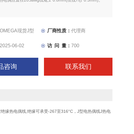
电偶丝直径20Sawg线规,2*0.8mm(绞线7芯*0.3mm)。
OMEGA现货J型
厂商性质：
代理商
2025-06-02
访 问 量：
700
品咨询
联系我们
绝缘热电偶线,绝缘可承受-267至316°C，J型电热偶线J热电