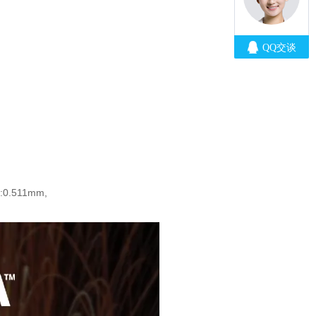
:0.511mm,