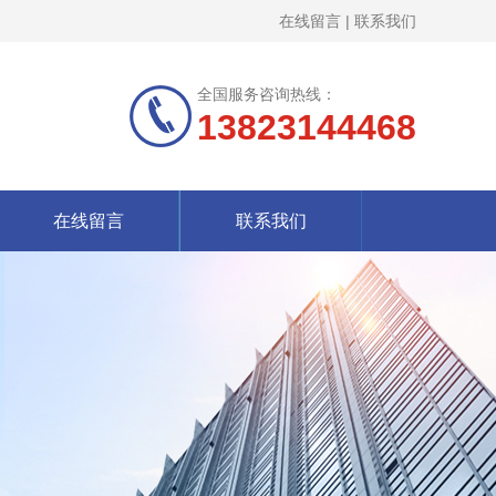
在线留言
|
联系我们
全国服务咨询热线：
13823144468
在线留言
联系我们