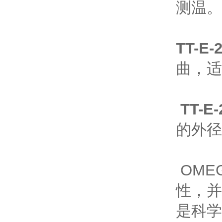
测温。
TT-E-
曲，适
TT-E
的外径
OME
性，并
是科学