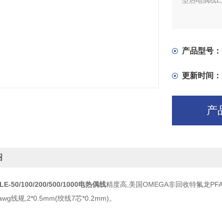
型热电偶线E热
产品型号：
更新时间：
产
绍
SLE-50/100/200/500/1000电热偶线
精度高,美国OMEGA非回收特氟龙PFA
wg线规,2*0.5mm(绞线7芯*0.2mm)。