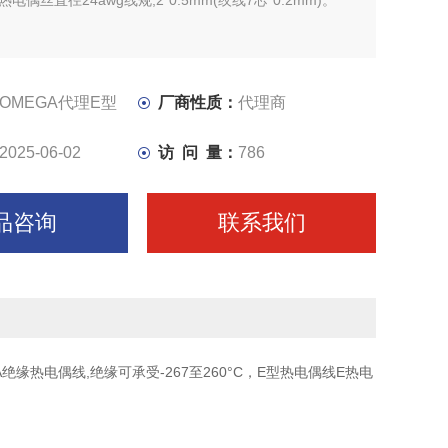
电偶丝直径24awg线规,2*0.5mm(绞线7芯*0.2mm)。
OMEGA代理E型
厂商性质：
代理商
2025-06-02
访 问 量：
786
品咨询
联系我们
绝缘热电偶线,绝缘可承受-267至260°C，E型热电偶线E热电