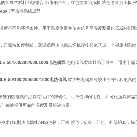
线的金属丝材料为镍铬合金/康铜合金，红色绝缘为负极,紫色绝缘为正极
ega J型热电偶线成品。
温度范围和环境条件。用于温度测量并传输信号至温度测量仪器或控制系
，只需按长度截断，测温端用热电偶点焊机焊接起来形成一个裸露测温端
SLE-50/100/200/500/1000电热偶线
热电偶线柔软且易于弯曲，适用于需
-SLE-50/100/200/500/1000电热偶线
软线热电偶具有较小的外径和更高的
奥米佳的热电偶产品具有良好的准确性、可靠性和耐用性，并可根据具体需
奥米佳都能提供可靠的温度测量解决方案。
A奥米佳E型热电偶线ANSI色标：正极:紫色，负极：红色；外部护套：棕