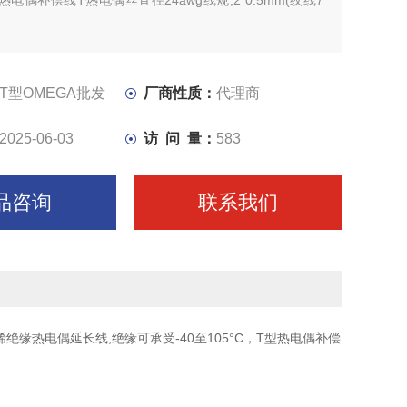
型热电偶补偿线T热电偶丝直径24awg线规,2*0.5mm(绞线7
。
T型OMEGA批发
厂商性质：
代理商
2025-06-03
访 问 量：
583
品咨询
联系我们
PVC聚乙烯绝缘热电偶延长线,绝缘可承受-40至105°C，T型热电偶补偿