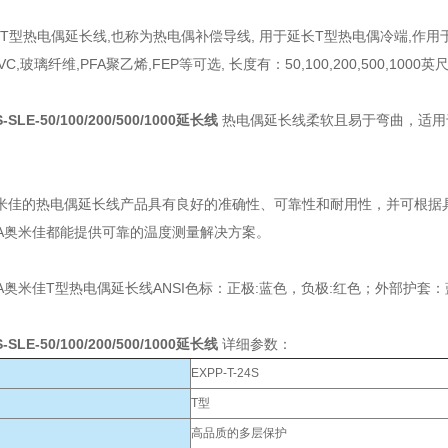
a T型热电偶延长线,也称为热电偶补偿导线, 用于延长T型热电偶冷端,
VC,玻璃纤维,PFA聚乙烯,FEP等可选, 长度有：50,100,200,500,1000英
S-SLE-50/100/200/500/1000延长线
热电偶延长线柔软且易于弯曲，适用
奥米佳的热电偶延长线产品具有良好的准确性、可靠性和耐用性，并可根据
GA奥米佳都能提供可靠的温度测量解决方案。
A奥米佳T型热电偶延长线ANSI色标：正极:蓝色，负极:红色；外部护套
S-SLE-50/100/200/500/1000延长线
详细参数：
EXPP-T-24S
T型
高品质的多层保护