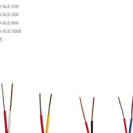
S-SLE-100
S-SLE-200
S-SLE-500
S-SLE-1000
照：