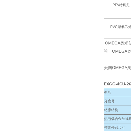
PFA特氟龙
PVC聚氯乙
OMEGA奥
验，OMEG
美国OMEGA
EXGG-4CU-2
型号
分度号
绝缘结构
热电偶合金丝线规
整体外部尺寸