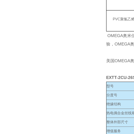
PVC聚氯乙
OMEGA奥
验，OMEG
美国OMEGA
EXTT-2CU-26
型号
分度号
绝缘结构
热电偶合金丝线规
整体外部尺寸
增值服务