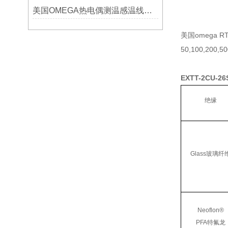
美国OMEGA热电偶测温感温线和插头插座连接器真伪原装正品判断查验方法
美国omega
50,100,200,
EXTT-2CU-26
绝缘
Glass玻璃纤
Neoflon®
PFA特氟龙