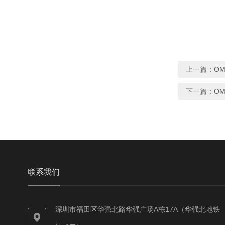
上一篇：
OM
下一篇：
OM
联系我们
深圳市福田区华强北路华强广场A栋17A（华强北地铁