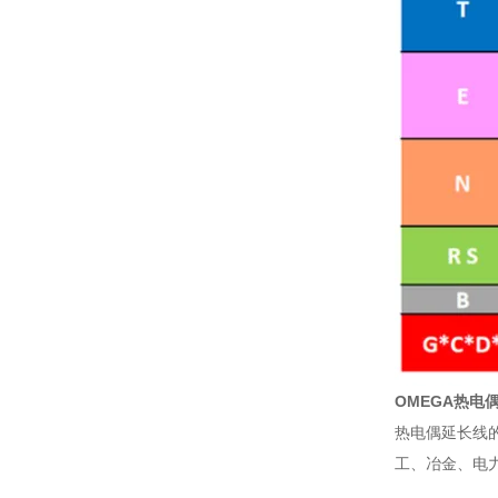
OMEGA热电
热电偶延长线
工、冶金、电