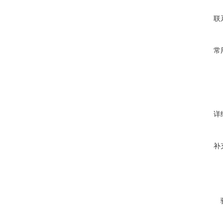
联
常
详
补