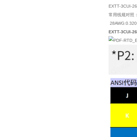
EXTT-3CUI-26
常用线规对照
28AWG:0.32
EXTT-3CUI-2