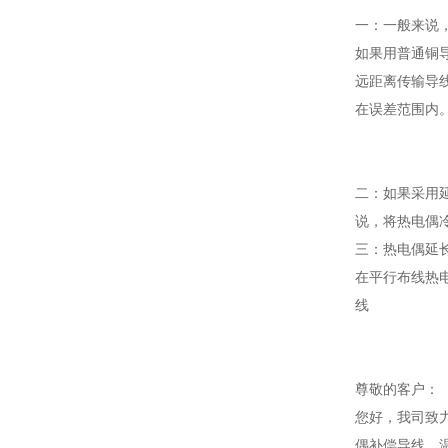
一：一般来说
如果用普通铜
远距离传输导
在误差范围内
二：如果采用
说，将热电偶
三：热电偶延
在平行布线热
线
尊敬的客户：
您好，我司致
偶补偿导线，