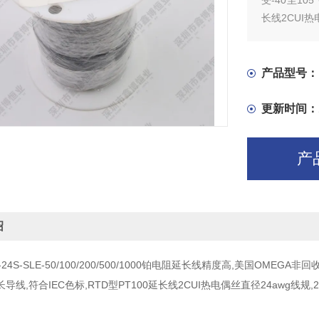
受-40至10
长线2CUI热电
产品型号：
更新时间：
产
绍
UI-24S-SLE-50/100/200/500/1000铂电阻延长线精度高,美国OM
线,符合IEC色标,RTD型PT100延长线2CUI热电偶丝直径24awg线规,2*0