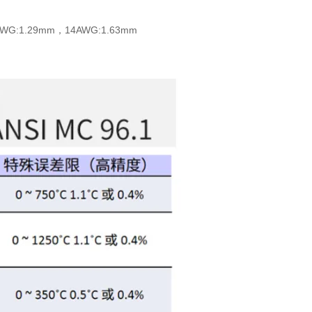
6AWG:1.29mm，14AWG:1.63mm