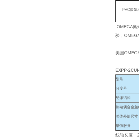
PVC聚氯
OMEGA
验，OME
美国OMEG
EXPP-2CU
型号
分度号
绝缘结构
热电偶合金丝
整体外部尺寸
增值服务
线轴长度：2