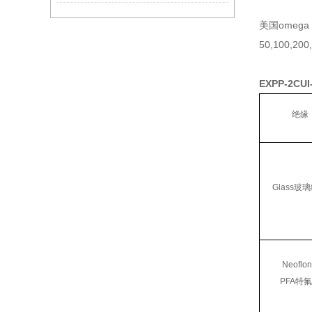
美国omeg
50,100,20
EXPP-2CU
绝缘
Glass玻
Neoflo
PFA特