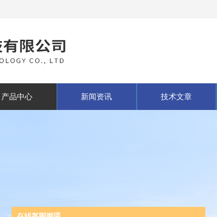
产品中心
新闻资讯
技术文章