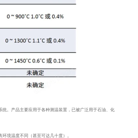
系统。产品主要应用于各种测温装置，已被广泛用于石油、化
表环境温度不同（甚至可达几十度）。