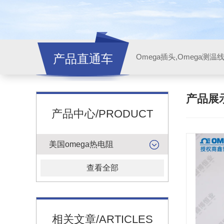
产品直通车
产品展
产品中心/PRODUCT
美国omega热电阻
查看全部
相关文章/ARTICLES