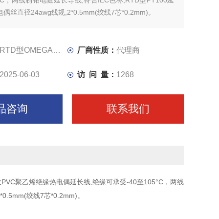
5°C，两线制铂电阻延长导线,符合IEC色标,RTD型PT100延
偶丝直径24awg线规,2*0.5mm(绞线7芯*0.2mm)。
RTD型OMEGA美国
厂商性质：
代理商
2025-06-03
访 问 量：
1268
品咨询
联系我们
EGA非回收PVC聚乙烯绝缘热电偶延长线,绝缘可承受-40至105°C，两线
.5mm(绞线7芯*0.2mm)。