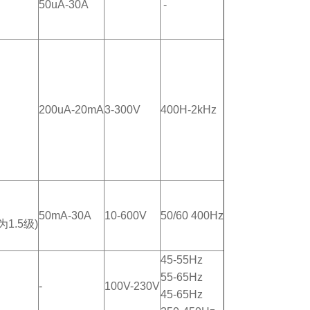
50uA-30A
-
200uA-20mA
3-300V
400H-2kHz
50mA-30A
10-600V
50/60 400Hz
为1.5级)
45-55Hz
55-65Hz
-
100V-230V
45-65Hz