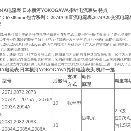
2084A电流表 日本横河YOKOGAWA指针电流表头 特点
67x80mm 包含系列： 2074A10直流电流表,2074A20交流电流表,
表
信器,分析仪器为主的各种电气电子仪器和在配电盘上使用的平板仪表,表示了终机能和性
a从1915年开业以来经过80多年致力于指示仪器的开发和研究,以全行业的产品提供给顾客。
70,2080,2090系列是yokogawa以历年的技术为基础适用于广大用户需求的产品,特别
破了历来的安装限制。
电盘，通信仪器，科学仪器等上面，以测量电为目的的各种盘面安装板表，它作为人
来看，在选定盘面安装板表的时候，它的高性能,经济型,漂亮的外观以及横河的品牌
以张丝支撑方式的2070A系列及轴尖支撑方式的2080A系列的基础上,进一步列入了20
2084A电流表 日本横河YOKOGAWA指针电流表头 机种一览
支撑
动作
型号
后缀码
精度等
方式
原理
2071,2072,2073
2074A，2075A，2076A
10
张丝型
2093A 2094A
2.5级
表
磁电系
(2076A
表
2081,2082,2083
10
为1.5级
2084A,2085A,2086A