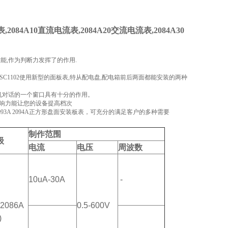
2084A10直流电流表,2084A20交流电流表,2084A30
能,作为判断力发挥了的作用.
是JISC1102使用新型的面板表,特从配电盘,配电箱前后两面都能安装的两种
机对话的一个窗口具有十分的作用。
影响力能让您的设备提高档次
93A 2094A正方形盘面安装板表，可充分的满足客户的多种需要
制作范围
级
电流
电压
周波数
10uA-30A
-
,2086A
0.5-600V
)