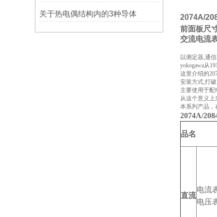
关于热电偶结构内的3种导体
2074A/
前面板尺寸：
交流电流
以测定器,通
yokogaw
这里介绍的20
安装方式,打
主要使用于配
从这个意义上
本系列产品，在
2074A/
品名
电流
直流
电压