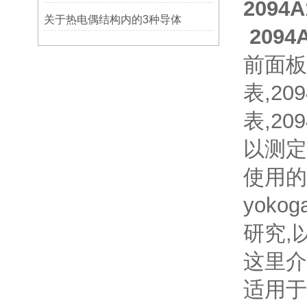
2094
关于热电偶结构内的3种导体
209
前面板尺
表,20
表,20
以测定
使用的
yok
研究,
这里介绍
适用于