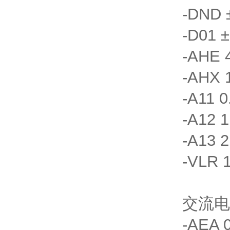
-DND 
-D01 
-AHE 
-AHX 
-A11 0
-A12 1
-A13 2
-VLR 1
交流电
-AEA 0