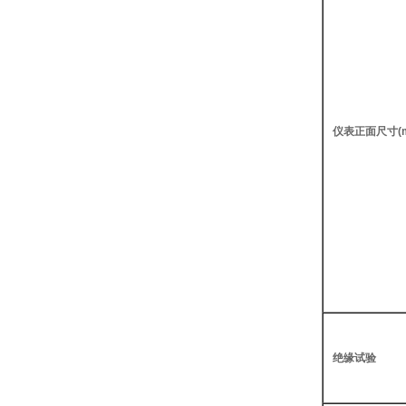
仪表正面尺寸(
绝缘试验