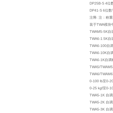
DP25B-S 
DP41-S 6
注释: 注：称
装于TWA模块
TWAM5-5K
TWA6-1.5K
TWA6-100自
TWA6-10K
TWA6-1K自
TWA5/TWAM
TWA6/TWAM6
0-100 lb至0-20
0-25 kgf至0-10
TWA5-1K 
TWA5-2K 
TWA5-3K 