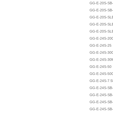
GG-E-20S-SB
GG-E-20S-SB
GG-E-20S-SL
GG-E-20S-SL
GG-E-20S-SL
GG-E-24S-20
GG-E-24S-25
GG-E-24S-30
GG-E-24S-30
GG-E-24S-50
GG-E-24S-50
GG-E-24S-7.
GG-E-24S-SB
GG-E-24S-SB
GG-E-24S-SB
GG-E-24S-SB