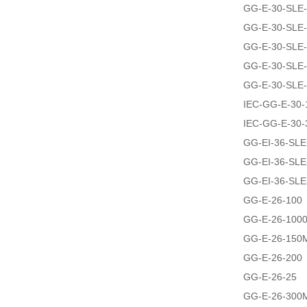
GG-E-30-SLE
GG-E-30-SLE
GG-E-30-SLE
GG-E-30-SLE
GG-E-30-SLE
IEC-GG-E-30
IEC-GG-E-30
GG-EI-36-SL
GG-EI-36-SL
GG-EI-36-SLE
GG-E-26-100
GG-E-26-100
GG-E-26-150
GG-E-26-200
GG-E-26-25
GG-E-26-300