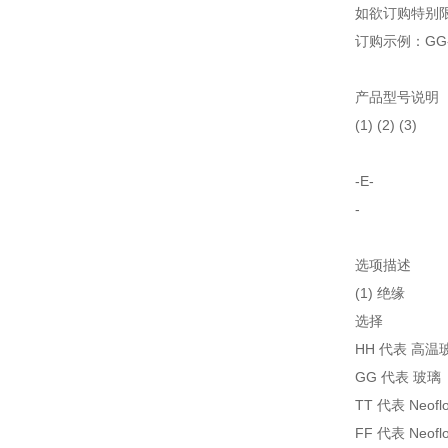
如欲订购特别限
订购示例：GG-E
产品型号说明
(1) (2) (3)
-E-
-
选项描述
(1) 绝缘
选择
HH 代表 高温
GG 代表 玻璃
TT 代表 Neof
FF 代表 Neo