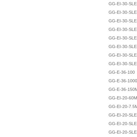
GG-EI-30-SL
GG-EI-30-SL
GG-EI-30-SL
GG-EI-30-SL
GG-EI-30-SL
GG-EI-30-SL
GG-EI-30-SL
GG-EI-30-SLE
GG-E-36-100
GG-E-36-100
GG-E-36-150
GG-EI-20-60
GG-EI-20-7.5
GG-EI-20-SL
GG-EI-20-SL
GG-EI-20-SL