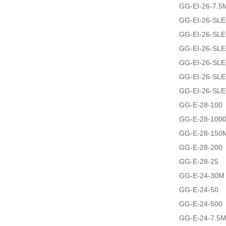
GG-EI-26-7.5
GG-EI-26-SL
GG-EI-26-SL
GG-EI-26-SL
GG-EI-26-SL
GG-EI-26-SL
GG-EI-26-SLE
GG-E-28-100
GG-E-28-100
GG-E-28-150
GG-E-28-200
GG-E-28-25
GG-E-24-30M
GG-E-24-50
GG-E-24-500
GG-E-24-7.5