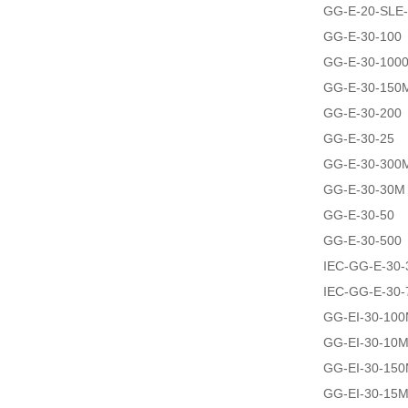
GG-E-20-SLE
GG-E-30-100
GG-E-30-100
GG-E-30-150
GG-E-30-200
GG-E-30-25
GG-E-30-300
GG-E-30-30M
GG-E-30-50
GG-E-30-500
IEC-GG-E-30
IEC-GG-E-30-
GG-EI-30-10
GG-EI-30-10
GG-EI-30-15
GG-EI-30-15