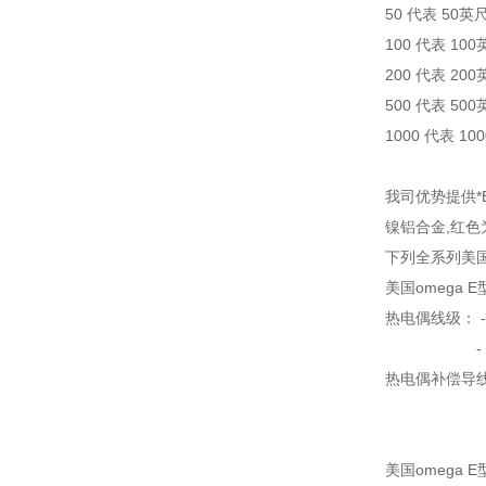
50 代表 50英
100 代表 10
200 代表 20
500 代表 50
1000 代表 10
我司优势提供*
镍铝合金,红
下列全系列美国
美国omega 
热电偶线级： -
- 200
热电偶补偿导线级
0至20
美国omega