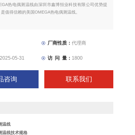
MEGA热电偶测温线由深圳市鑫博恒业科技有限公司优势提
是值得信赖的美国OMEGA热电偶测温线。
厂商性质：
代理商
2025-05-31
访 问 量：
1800
品咨询
联系我们
偶测温线
偶测温线
技术规格