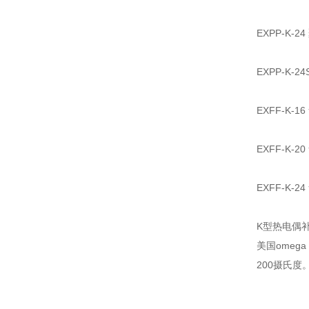
EXPP-K
EXPP-K
EXFF-K-
EXFF-K-
EXFF-K-
K型热电偶补
美国omeg
200摄氏度