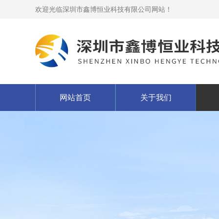
欢迎光临深圳市鑫博恒业科技有限公司网站！
网站首页
关于我们