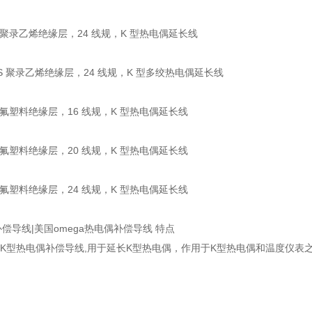
-24 聚录乙烯绝缘层，24 线规，K 型热电偶延长线
-24S 聚录乙烯绝缘层，24 线规，K 型多绞热电偶延长线
16 氟塑料绝缘层，16 线规，K 型热电偶延长线
20 氟塑料绝缘层，20 线规，K 型热电偶延长线
24 氟塑料绝缘层，24 线规，K 型热电偶延长线
偿导线|美国omega热电偶补偿导线 特点
a K型热电偶补偿导线,用于延长K型热电偶，作用于K型热电偶和温度仪表之间
。