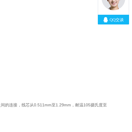
的连接，线芯从0.511mm至1.29mm，耐温105摄氏度至