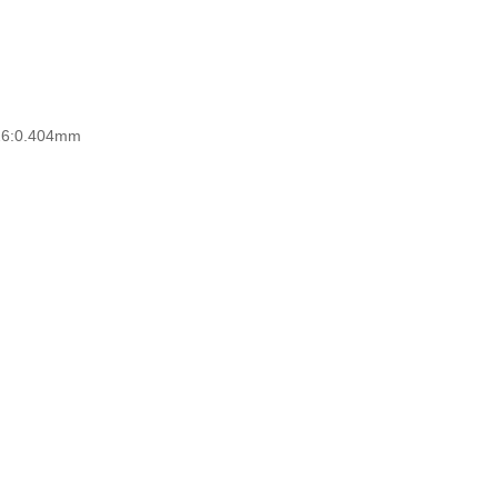
26:0.404mm