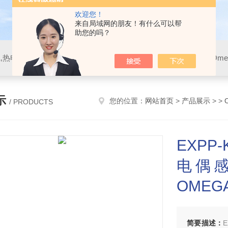
欢迎您！
来自局域网的朋友！有什么可以帮
助您的吗？
示
您的位置：
网站首页
>
产品展示
> >
/ PRODUCTS
EXPP
电偶感温
OMEG
简要描述：