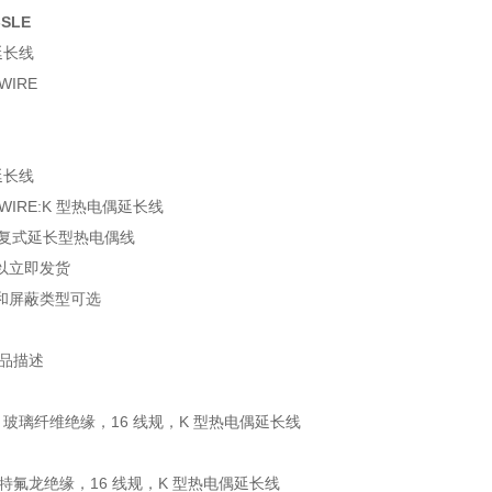
-SLE
延长线
WIRE
延长线
_WIRE:K 型热电偶延长线
型复式延长型热电偶线
以立即发货
和屏蔽类型可选
产品描述
-16 玻璃纤维绝缘，16 线规，K 型热电偶延长线
16 特氟龙绝缘，16 线规，K 型热电偶延长线