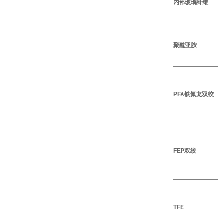
内部玻璃纤维
聚酰亚胺
PFA铁氟龙双绞
FEP双绞
TFE