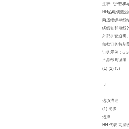
注释: *护套
HH热电偶测
两股绝缘导线
绕线轴和电线
外部护套透明
如欲订购特别限
订购示例：GG-J
产品型号说明
(1) (2) (3)
-J-
-
选项描述
(1) 绝缘
选择
HH 代表 高温