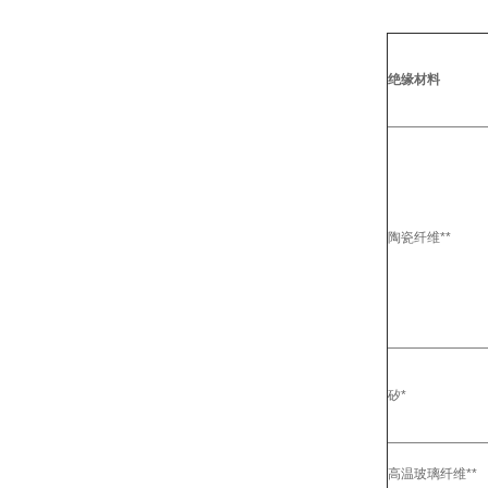
绝缘材料
陶瓷纤维**
矽*
高温玻璃纤维**