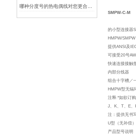
哪种分度号的热电偶线对您更合用?
SMPW-C-M
的小型连接器SMP
HMPW/SMP
提供ANSI及
可接受20号A
快速连接接触
内部分线器
组合十字槽／
HMPW型无镉
注释:
*如欲订
J、K、T、E、
注：提供无书
U型（无补偿）
产品型号说明