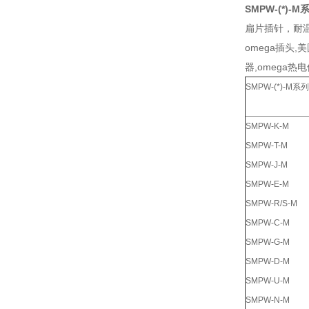
SMPW-(*)
扁片插针，耐温-
omega插头,
器,omega热
SMPW-(*)-
SMPW-K-M
SMPW-T-M
SMPW-J-M
SMPW-E-M
SMPW-R/S-M
SMPW-C-M
SMPW-G-M
SMPW-D-M
SMPW-U-M
SMPW-N-M