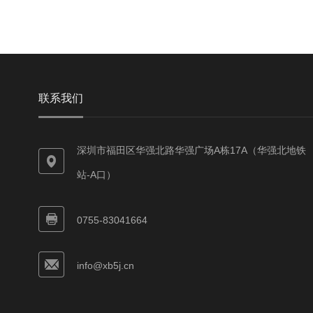
联系我们
深圳市福田区华强北路华强广场A栋17A（华强北地铁
站-A口）
0755-83041664
info@xb5j.cn