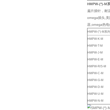
HMPW-(*)
扁片插针，耐温-
omega插头,
器,omega热
HMPW-(*)-
HMPW-K-M
HMPW-T-M
HMPW-J-M
HMPW-E-M
HMPW-R/S-M
HMPW-C-M
HMPW-G-M
HMPW-D-M
HMPW-U-M
HMPW-N-M