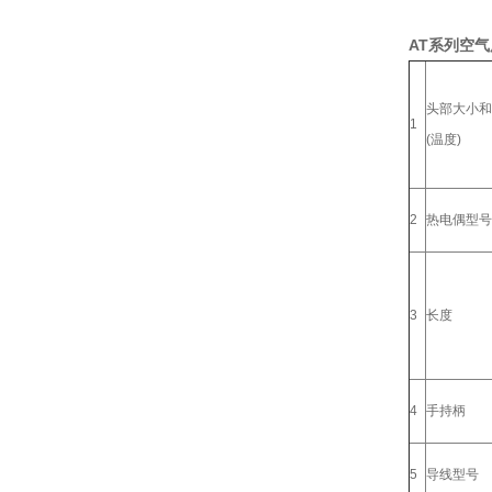
AT系列空
头部大小和
1
(温度)
2
热电偶型号
3
长度
4
手持柄
5
导线型号