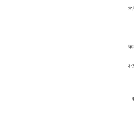
常
详
补