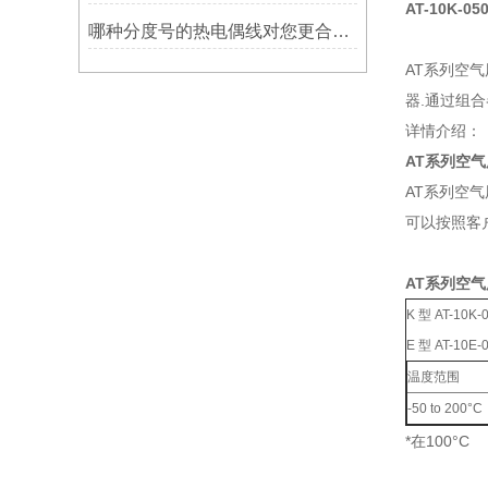
AT-10K-05
哪种分度号的热电偶线对您更合用?
AT系列空气
器.通过组
详情介绍：
AT系列空
AT系列空
可以按照客
AT系列空
K 型 AT-10K-
E 型 AT-10E-
温度范围
-50 to 200°C
*在100°C