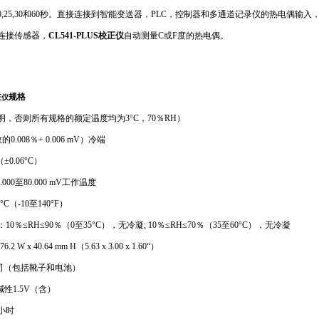
,10,15,20,25,30和60秒。直接连接到智能变送器，PLC，控制器和多通道记录仪
连接传感器，
CL541-PLUS校正仪
自动测量C或F度的热电偶。
规格
正仪
，否则所有规格的额定温度均为3°C，70％RH）
.008％+ 0.006 mV）冷端
±0.06°C）
000至80.000 mV工作温度
°C（-10至140°F）
0％≤RH≤90％（0至35°C），无冷凝; 10％≤RH≤70％（35至60°C），无冷凝
6.2 W x 40.64 mm H（5.63 x 3.00 x 1.60“）
盎司（包括靴子和电池）
碱性1.5V（含）
小时