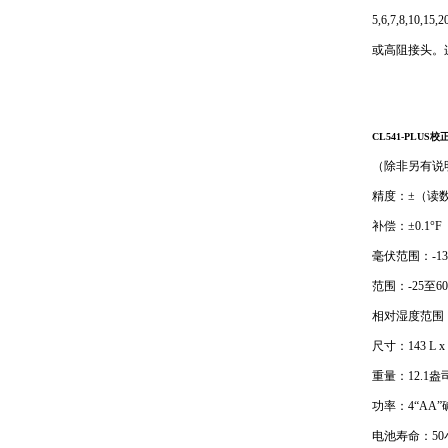
5,6,7,8
或高阻接头。
CL541-PLUS校
（除非另有说明
精度：±（读数的0
补偿：±0.1°F（
毫伏范围：-13.
范围：-25至60
相对湿度范围：1
尺寸：143 L x 7
重量：12.1
功率：4“AA”
电池寿命：50