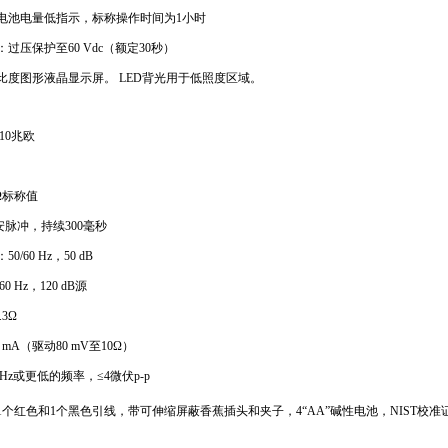
电池电量低指示，标称操作时间为1小时
过压保护至60 Vdc（额定30秒）
比度图形液晶显示屏。 LED背光用于低照度区域。
 10兆欧
0Ω标称值
微安脉冲，持续300毫秒
/60 Hz，50 dB
0 Hz，120 dB源
.3Ω
0 mA（驱动80 mV至10Ω）
Hz或更低的频率，≤4微伏p-p
1个红色和1个黑色引线，带可伸缩屏蔽香蕉插头和夹子，4“AA”碱性电池，NIST校