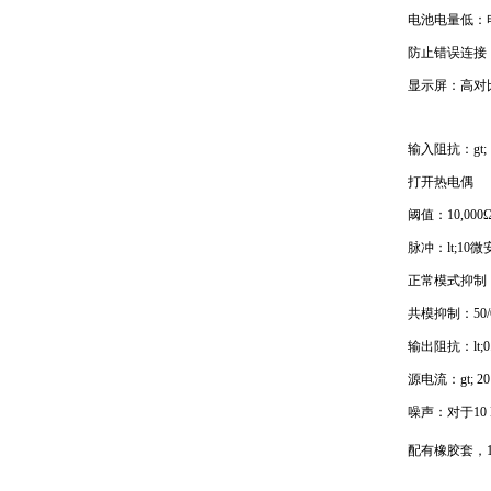
电池电量低：
防止错误连接：
显示屏：高对
输入阻抗：gt;
打开热电偶
阈值：10,00
脉冲：lt;10
正常模式抑制：50
共模抑制：50/6
输出阻抗：lt;0
源电流：gt; 2
噪声：对于10 
配有橡胶套，