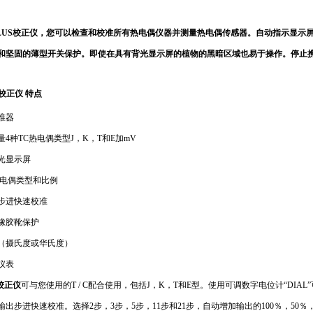
PLUS校正仪
，您可以检查和校准所有热电偶仪器并测量热电偶传感器。自动指示显示
和坚固的薄型开关保护。即使在具有背光显示屏的植物的黑暗区域也易于操作。停止携
US校正仪 特点
准器
4种TC热电偶类型J，K，T和E加mV
光显示屏
热电偶类型和比例
步进快速校准
橡胶靴保护
（摄氏度或华氏度）
仪表
S校正仪
可与您使用的T / C配合使用，包括J，K，T和E型。使用可调数字电位计“DIA
出步进快速校准。选择2步，3步，5步，11步和21步，自动增加输出的100％，50％