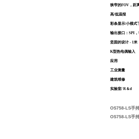
狭窄的FOV，距离
高/低温报
彩条显示/小模式
输出接口：SPI，
坚固的设计 - 1
K型热电偶输入
应用
工业测量
建筑维修
实验室/ R＆d
OS758-LS
OS758-LS