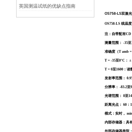
英国测温试纸的优缺点指南
OS758-LS双
OS758-LS 
注：自带配有CD
测量范围： -35至16
准确度（T amb =
T = -35至0°C： ±
T = 0至1600
发射率范围： 0.95
分辨率： -83.2至99
光谱范围： 8至1
距离光点： 60：
模式：实时， min /
内部存储器：具有
外部存储器类型：8G